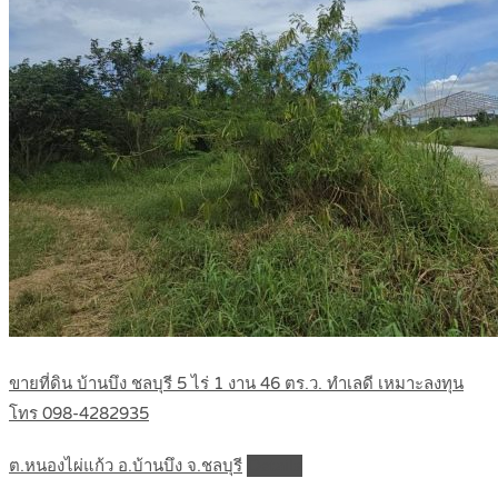
ขายที่ดิน บ้านบึง ชลบุรี 5 ไร่ 1 งาน 46 ตร.ว. ทำเลดี เหมาะลงทุน
โทร 098-4282935
ต.หนองไผ่แก้ว อ.บ้านบึง จ.ชลบุรี
Details