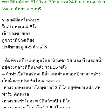
ขายที่ดินพัทยา 8ไร่ ไร่ล่ะ3ล้าน รวม24ล้าน ต.หนองปลา
ไหล อ.พัทยา จ.ชลบุรี
ราคาดีที่สุดในพัทยา
ใกล้ริมทะเล 4-5โล
เจ้าของขายเอง
ถูกกว่าที่ข้างเคียง
ปกติขายอยู่ 4-5 ล้าน/ไร่
.
-เดิมทีจะสร้างแบบพูลวิลล่าห้องพัก 15 หลัง บ้านลอยน้ำ
อยู่ตรงกลางที่ดิน1หลัง รวม15 หลัง
– ถ้าทำเป็นรีสอร์ทจะมีน้ำไหลผ่านตลอดปี มาจากอ่าง
เก็บน้ำมาบประชันไหลลงสู่ทะเล
-ห่างจากทะเลทางไปสุขาวดี 3 กิโล อยู่พัทยาเหนือ สห
ฟาร์ม ติดทะเล
-ห่างจากฟาร์มจระเข้หินล้านปี 1 กิโล
-ห่างจากปลาโลมาโชว์ 1.5 กิโลเมตร