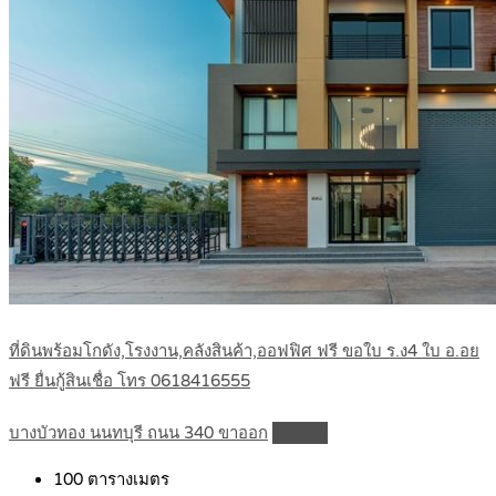
ที่ดินพร้อมโกดัง,โรงงาน,คลังสินค้า,ออฟฟิศ ฟรี ขอใบ ร.ง4 ใบ อ.อย
ฟรี ยื่นกู้สินเชื่อ โทร 0618416555
บางบัวทอง นนทบุรี ถนน 340 ขาออก
Details
100
ตารางเมตร