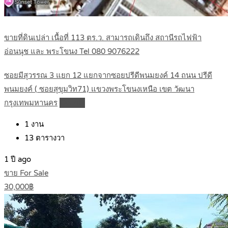
ขายที่ดินเปล่า เนื้อที่ 113 ตร.ว. สามารถเดินถึง สถานีรถไฟฟ้า
อ่อนนุช และ พระโขนง Tel 080 9076222
ซอยมีสุวรรณ 3 แยก 12 แยกจากซอยปรีดีพนมยงค์ 14 ถนน ปรีดี
พนมยงค์ ( ซอยสุขุมวิท71) แขวงพระโขนงเหนือ เขต วัฒนา
กรุงเทพมหานคร
Details
1
งาน
13
ตารางวา
1 ปี ago
ขาย For Sale
30,000฿