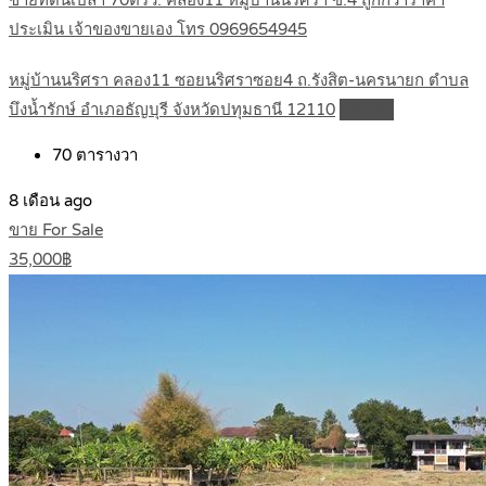
ขายที่ดินเปล่า 70ตรว. คลอง11 หมู่บ้านนริศรา ซ.4 ถูกกว่าราคา
ประเมิน เจ้าของขายเอง โทร 0969654945
หมู่บ้านนริศรา คลอง11 ซอยนริศราซอย4 ถ.รังสิต-นครนายก ตำบล
บึงน้ำรักษ์ อำเภอธัญบุรี จังหวัดปทุมธานี 12110
Details
70
ตารางวา
8 เดือน ago
ขาย For Sale
35,000฿