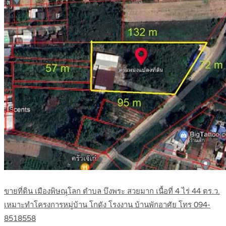
ขายที่ดิน เมืองพิษณุโลก ตำบล บึงพระ สวยมาก เนื้อที่ 4 ไร่ 44 ตร.ว.
เหมาะทำโครงการหมู่บ้าน โกดัง โรงงาน บ้านพักอาศัย โทร 094-
8518558