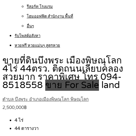
รีสอร์ท โรงแรม
โฮมออฟฟิต สำนักงาน พื้นที่
อื่นๆ
รับโพสต์อสังหา
หวยฟรี หวยแม่นๆ สูตรหวย
ขายที่ดินบึงพระ เมืองพิษณุโลก
4ไร่ 44ตรว. ติดถนนเลียบคลอง
สวยมาก ราคาพิเศษ โทร 094-
8518558
ขาย For Sale
land
ตำบล บึงพระ อำเภอเมืองพิษณุโลก พิษณุโลก
2,500,000฿
4
ไร่
44
ตารางวา