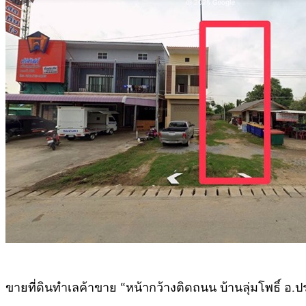
ขายที่ดินทำเลค้าขาย “หน้ากว้างติดถนน บ้านลุ่มโพธิ์ อ.ป