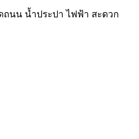
ติดถนน น้ำประปา ไฟฟ้า สะดวก