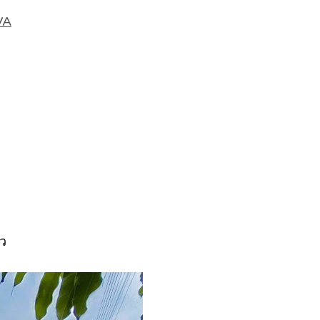
VA
้ว