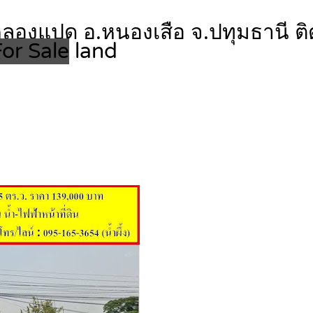
คลองแปด อ.หนองเสือ จ.ปทุมธานี 
or Sale
land