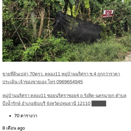
ขายที่ดินเปล่า 70ตรว. คลอง11 หมู่บ้านนริศรา ซ.4 ถูกกว่าราคา
ประเมิน เจ้าของขายเอง โทร 0969654945
หมู่บ้านนริศรา คลอง11 ซอยนริศราซอย4 ถ.รังสิต-นครนายก ตำบล
บึงน้ำรักษ์ อำเภอธัญบุรี จังหวัดปทุมธานี 12110
Details
70
ตารางวา
8 เดือน ago