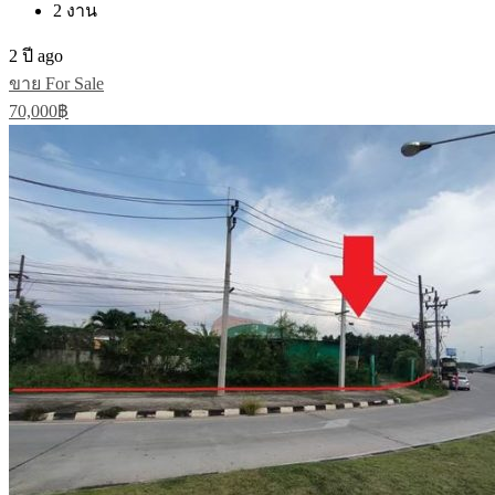
2
งาน
2 ปี ago
ขาย For Sale
70,000฿