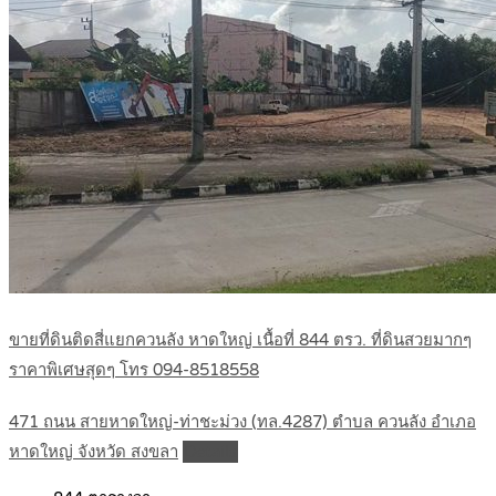
ขายที่ดินติดสี่แยกควนลัง หาดใหญ่ เนื้อที่ 844 ตรว. ที่ดินสวยมากๆ
ราคาพิเศษสุดๆ โทร 094-8518558
471 ถนน สายหาดใหญ่-ท่าชะม่วง (ทล.4287) ตำบล ควนลัง อำเภอ
หาดใหญ่ จังหวัด สงขลา
Details