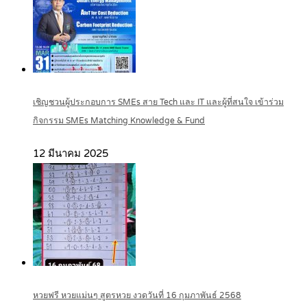
เชิญชวนผู้ประกอบการ SMEs สาย Tech และ IT และผู้ที่สนใจ เข้าร่วม
กิจกรรม SMEs Matching Knowledge & Fund
12 มีนาคม 2025
หวยฟรี หวยแม่นๆ สูตรหวย งวดวันที่ 16 กุมภาพันธ์ 2568