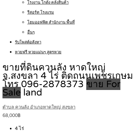
โรงงาน โกดัง คลังสินค้า
รีสอร์ท โรงแรม
โฮมออฟฟิต สำนักงาน พื้นที่
อื่นๆ
รับโพสต์อสังหา
หวยฟรี หวยแม่นๆ สูตรหวย
ขายที่ดินควนลัง หาดใหญ่
จ.สงขลา 4 ไร่ ติดถนนเพชรเกษม
โทร 096-2878373
ขาย For
Sale
land
ตำบล ควนลัง อำเภอหาดใหญ่ สงขลา
68,000฿
4
ไร่