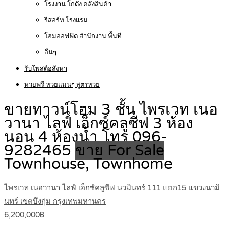
โรงงาน โกดัง คลังสินค้า
รีสอร์ท โรงแรม
โฮมออฟฟิต สำนักงาน พื้นที่
อื่นๆ
รับโพสต์อสังหา
หวยฟรี หวยแม่นๆ สูตรหวย
ขายทาวน์โฮม 3 ชั้น ไพรเวท เนอ
วานา ไลฟ์ เอ็กซ์คลูซีฟ 3 ห้อง
นอน 4 ห้องน้ำ โทร 096-
9282465
ขาย For Sale
Townhouse, Townhome
ไพรเวท เนอวานา ไลฟ์ เอ็กซ์คลูซีฟ นวมินทร์ 111 แยก15 แขวงนวมิ
นทร์ เขตบึงกุ่ม กรุงเทพมหานคร
6,200,000฿