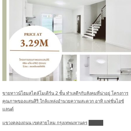
ขายทาวน์โฮมสไตล์โมเดิร์น 2 ชั้น ทำเลดีๆกับสังคมที่น่าอยู่ โครงการ
คุณภาพของแสนสิริ ใกล้แหล่งอำนวยความสะดวก อาทิ แฟชั่นไอซ์
แลนด์
แขวงคลองถนน เขตสายไหม กรุงเทพมหานคร
Details