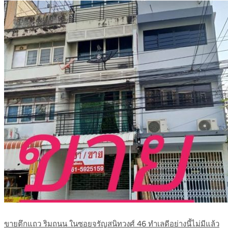
ขายตึกแถว ริมถนน ในซอยจรัญสนิทวงศ์ 46 ทำเลดีอย่างนี้ไม่มีแล้ว