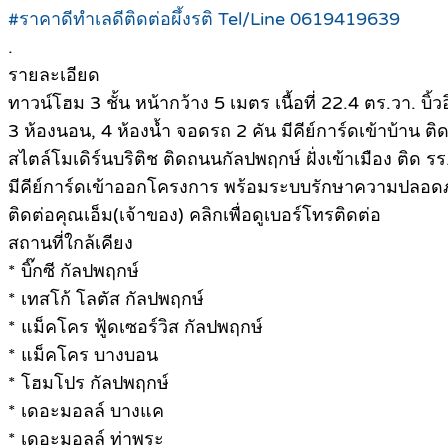
#ราคาดีทำเลดีติดต่อผึ้งรติ Tel/Line 0619419639
.
รายละเอียด
ทาวน์โฮม 3 ชั้น หน้ากว้าง 5 เมตร เนื้อที่ 22.4 ตร.วา. บิ้วอ
3 ห้องนอน, 4 ห้องน้ำ จอดรถ 2 คัน มีคีย์การ์ดเข้าบ้าน
สไตล์โมเดิร์นบริติช ติดถนนกัลปพฤกษ์ ฝั่งเข้าเมือง ติด ร
มีคีย์การ์ดเข้าออกโครงการ พร้อมระบบรักษาความปลอด
ติดต่อคุณเอ็ม(เจ้าของ) คลิกเพื่อดูเบอร์โทรติดต่อ
สถานที่ใกล้เคียง
* บิ๊กซี กัลปพฤกษ์
* เทสโก้ โลตัส กัลปพฤกษ์
* แม็คโคร ฟู้ดเซอร์วิส กัลปพฤกษ์
* แม็คโคร บางบอน
* โฮมโปร กัลปพฤกษ์
* เดอะมอลล์ บางแค
* เดอะมอลล์ ท่าพระ