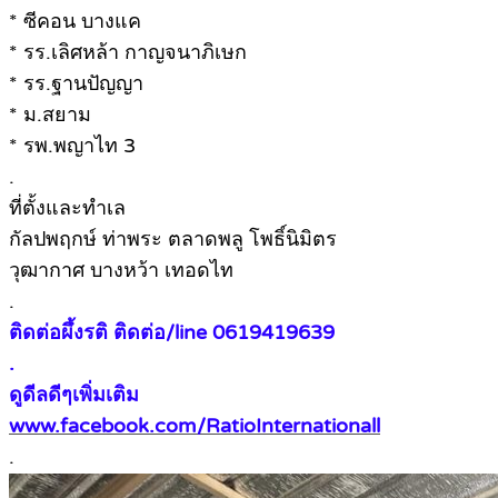
* ซีคอน บางแค
* รร.เลิศหล้า กาญจนาภิเษก
* รร.ฐานปัญญา
* ม.สยาม
* รพ.พญาไท 3
.
ที่ตั้งและทำเล
กัลปพฤกษ์ ท่าพระ ตลาดพลู โพธิ์นิมิตร
วุฒากาศ บางหว้า เทอดไท
.
ติดต่อผึ้งรติ ติดต่อ/line 0619419639
.
ดูดีลดีๆเพิ่มเติม
www.facebook.com/RatioInternationall
.