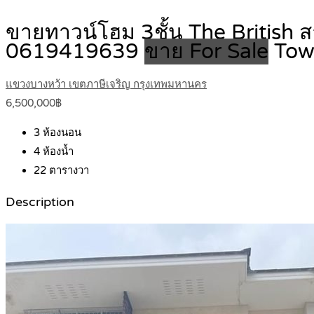
ขายทาวน์โฮม 3ชั้น The British ส
0619419639
ขาย For Sale
Tow
แขวงบางหว้า เขตภาษีเจริญ กรุงเทพมหานคร
6,500,000฿
3
ห้องนอน
4
ห้องน้ำ
22
ตารางวา
Description