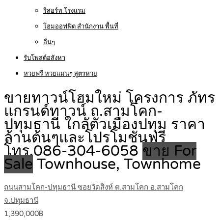
รีสอร์ท โรงแรม
โฮมออฟฟิต สำนักงาน พื้นที่
อื่นๆ
รับโพสต์อสังหา
หวยฟรี หวยแม่นๆ สูตรหวย
ขายทาวน์โฮมใหม่ โครงการ ภัทร
แกรนด์ทาวน์ ถ.สามโคก-
ปทุมธานี ใกลัตัวเมืองปทุม ราคา
ล้านต้นๆและโปรโมชั่นฟรี
โทร.086-304-6058
ขาย For
Sale
Townhouse, Townhome
ถนนสามโคก-ปทุมธานี ซอยวัดสิงห์ ต.สามโคก อ.สามโคก
จ.ปทุมธานี
1,390,000฿