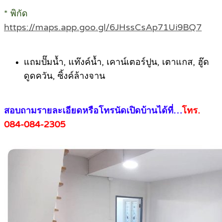
* พิกัด
https://maps.app.goo.gl/6JHssCsAp71Ui9BQ7
.
แถมปั๊มน้ำ, แท๊งค์น้ำ, เคาน์เตอร์ปูน, เตาแกส, ฮู๊ด
ดูดควัน, ซิ้งค์ล้างจาน
.
สอบถามรายละเอียดหรือโทรนัดเปิดบ้านได้ที่…
โทร.
084-084-2305
.