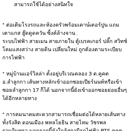
สามารถใช้ได้อย่างสนิทใจ
.
* ต่อเติมโรงรถและห้องครัวพร้อมเคาน์เตอร์ปูน แถม
เตาแกส ฮู๊ดดูดควัน ซิ้งค์ล้างจาน .
ระบบไฟฟ้า สายเมน สายภายใน ตู้เบรคเกอร์ ปลั๊ก สวิทช์
โคมแสงสว่าง สายดิน เปลี่ยนใหม่ ถูกต้องตามระเบียบ
การไฟฟ้า
.
* หมู่บ้านแอร์วิลล่า ตั้งอยู่บริเวณคลอง 3 ต.คูคต
อ.ลำลูกกา เส้นทางหลักเข้าออกซอยเปียร์นนท์หรือเข้า
ซอยลำลูกกา 17 ก็ได้ นอกจากนี้ยังเข้าออกซอยย่อยอื่นๆ
ได้อีกหลายทาง
.
* การคมนาคมสะดวกสามารถเชื่อมต่อได้หลายเส้นทาง
ทั้งรังสิต ดอนเมือง พหลโยธิน สายไหม วัชรพล
รามอินทรา นอกจากนี้ยังใกล้สถานีรถไฟฟ้า BTS คูคต