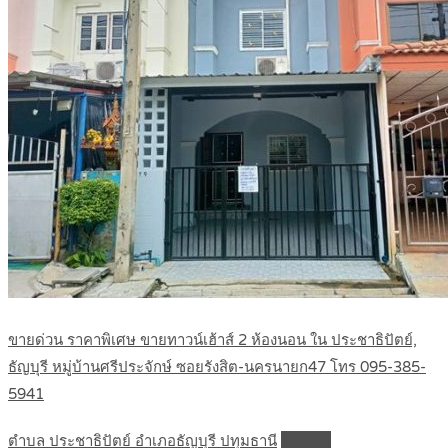
ขายด่วน ราคาพิเศษ ขายทาวน์เฮ้าส์ 2 ห้องนอน ใน ประชาธิปัตย์,
ธัญบุรี หมู่บ้านศรีประจักษ์ ซอยรังสิต-นครนายก47 โทร 095-385-
5941
ตำบล ประชาธิปัตย์ อำเภอธัญบุรี ปทุมธานี
Details