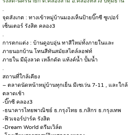
รังสิต-นครนายก ต.คลองสาม อ.คลองหลวง ปทุมธานี
.
จุดสังเกต : ทางเข้าหมู่บ้านมองเห็นป้ายบิ๊กซี ซูเปอร์
เซ็นเตอร์ รังสิต คลอง3
.
การตกแต่ง : บ้านดูอบอุ่น ทาสีใหม่ทั้งภายในและ
ภายนอกบ้าน โทนสีทันสมัยสไตล์ลอฟท์
ภายใน มีมุ้งลวด เหล็กดัด แท้งค์น้ำ ปั้มน้ำ
.
สถานที่ใกล้เคียง
– ตลาดนัดหน้าหมู่บ้านทุกเย็น มีเซเว่น 7-11 , และใกล้
ตลาดเช้า
-บิ๊กซี คลอง3
-ธนาคารไทยพาณิชย์ ธ.กรุงไทย ธ.กสิกร ธ.กรุงเทพ
-ฟิวเจอร์ปาร์ค รังสิต
-Dream World ดรีมเวิล์ด