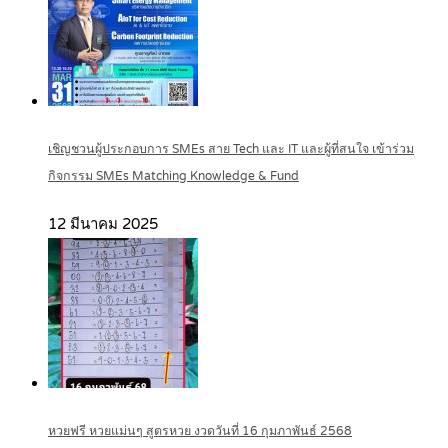
เชิญชวนผู้ประกอบการ SMEs สาย Tech และ IT และผู้ที่สนใจ เข้าร่วม
กิจกรรม SMEs Matching Knowledge & Fund
12 มีนาคม 2025
หวยฟรี หวยแม่นๆ สูตรหวย งวดวันที่ 16 กุมภาพันธ์ 2568