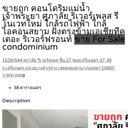
ขายถูก คอนโดริมแม่น้ำ
เจ้าพระยา ศุภาลัย ริเวอร์เพลส รี
โนเวทใหม่ ใกล้รถไฟฟ้า ใกล้
ไอคอนสยาม ฝั่งตรงข้ามเอเชียทีค
เดอะ ริเวอร์ฟรอนท์
ขาย For Sale
condominium
1529/644 ศุภาลัย ริเวอร์เพลส ชั้น 27 ซอยเจริญนคร 37-39
ถ.เจริญนคร แขวงบางลำภูล่าง เขตคลองสาน กรุงเทพฯ 10600
2,800,000฿
38
ตารางเมตร
Description