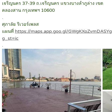
เจริญนคร 37-39 ถ.เจริญนคร แขวงบางลำภูล่าง เขต
คลองสาน กรุงเทพฯ 10600
.
ศุภาลัย ริเวอร์เพลส
แผนที่
https://maps.app.goo.gl/GWgKXoZvmDASY
g_st=ic
.