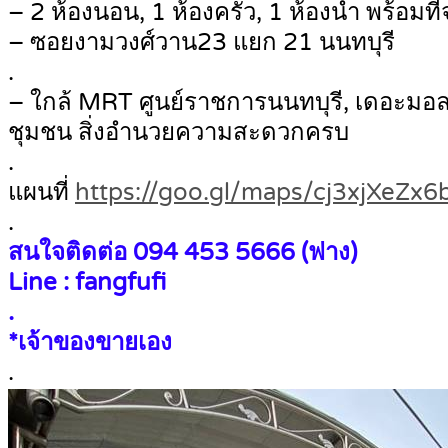
– 2 ห้องนอน, 1 ห้องครัว, 1 ห้องน้ำ พร้อมท
– ซอยงามวงศ์วาน23 แยก 21 นนทบุรี
.
– ใกล้ MRT ศูนย์ราชการนนทบุรี, เดอะมอลล
ชุมชน สิ่งอำนวยความสะดวกครบ
.
แผนที่
https://goo.gl/maps/cj3xjXeZx
.
สนใจติดต่อ 094 453 5666 (ฟาง)
Line : fangfufi
.
*เจ้าของขายเอง
.