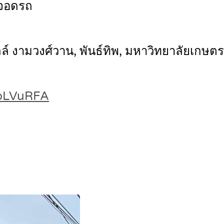
ี่จอดรถ
์ งามวงศ์วาน, พันธ์ทิพ, มหาวิทยาลัยเกษตร
6bLVuRFA