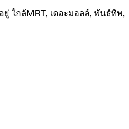
่ ใกล้MRT, เดอะมอลล์, พันธ์ทิพ,