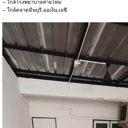
– ใกล้โรงพยาบาลสายไหม
– ใกล้ตลาดมีนบุรี,ออเงิน,เอซี
.