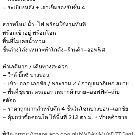
– ระเบียงหลัง + เสาเข็มรองรับชั้น 4
สภาพใหม่ น้ำ–ไฟ พร้อมใช้งานทันที
พร้อมเข้าอยู่ พร้อมโอน
พื้นที่ไม่เคยน้ำท่วม
ชั้นล่างโล่ง เหมาะทำโกดัง–ร้านค้า–ออฟฟิศ
ทำเลดีมาก / เดินทางสะดวก
– ใกล้ บิ๊กซี บางบอน
– เข้า–ออก เอกชัย / พระราม 2 / กาญจนาภิเษก สบาย
– พื้นที่ชุมชน คนเยอะ เหมาะค้าขาย–ออฟฟิศ–เก็บ
สต๊อก
– ราคาถูกมากสำหรับตึก 4 ชั้นในโซนบางบอน–เอกชัย
– คุ้มกว่าซื้อคอนโด ได้พื้นที่ 212 ตร.ม. + ทำเลค้าขาย
พิกัด
https://maps.app.goo.gl/bW8AwMuXDZTQaz