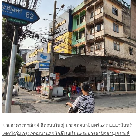
ขายอาคารพาณิชย์ ติดถนนใหญ่ ปากซอยนวมินทร์52 ถนนนวมินทร์
เขตบึงกุ่ม กรุงเทพมหานคร ใกล้โรงเรียนพระมารดานิจจานุเคราะห์