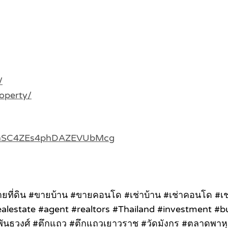
/
operty/
c3hSC4ZEs4phDAZEVUbMcg
#ขายที่ดิน #ขายบ้าน #ขายคอนโด #เช่าบ้าน #เช่าคอนโด #เ
alestate #agent #realtors #Thailand #investment #
พันธวงศ์ #ตึกแถว #ตึกแถวเยาวราช #วัดมังกร #ตลาดพาห