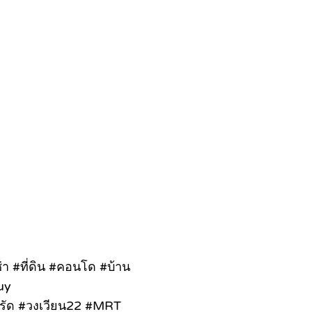
ช่า #ที่ดิน #คอนโด #บ้าน
buy
ุรัด #วงเวียน22 #MRT