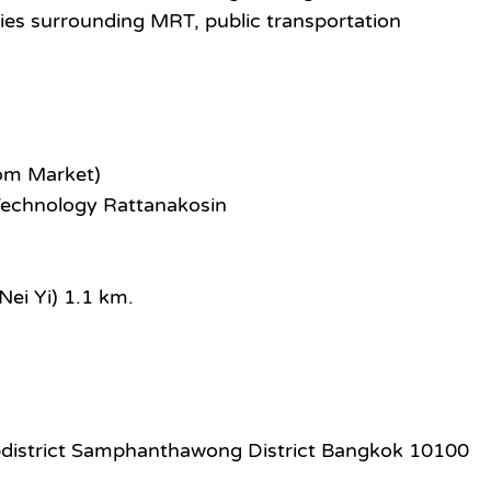
es surrounding MRT, public transportation
om Market)
Technology Rattanakosin
ei Yi) 1.1 km.
istrict Samphanthawong District Bangkok 10100