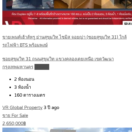
ขายเพนท์เฮ้าส์หรู ย่านสุขุมวิท ไซมิส จอยญ่า (ซอยสุขุมวิท 31) ใกล้
รถไฟฟ้า BTS พร้อมพงษ์
ซอยสุขุมวิท 31 ถนนสุขุมวิท แขวงคลองเตยเหนือ เขตวัฒนา
กรุงเทพมหานคร
Details
2
ห้องนอน
3
ห้องน้ำ
160
ตารางเมตร
VR Global Property
3 ปี ago
ขาย For Sale
2,650,000฿