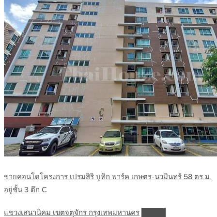
ขายคอนโดโครงการ เปรมสิริ บูทิก พาร์ค เกษตร-นวมินทร์ 58 ตร.ม.
อยู่ชั้น 3 ตึก C
แขวงเสนานิคม เขตจตุจักร กรุงเทพมหานคร
Details