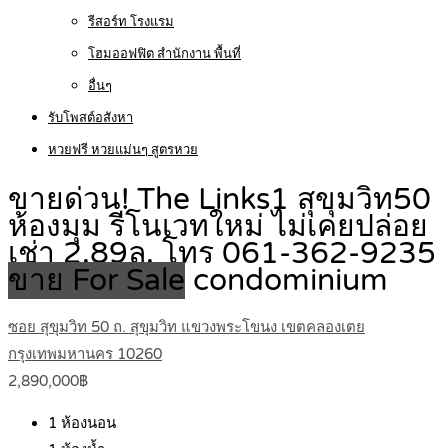
รีสอร์ท โรงแรม
โฮมออฟฟิต สำนักงาน พื้นที่
อื่นๆ
รับโพสต์อสังหา
หวยฟรี หวยแม่นๆ สูตรหวย
ขายด่วน! The Links1 สุขุมวิท50
ห้องมุม รีโนเวทใหม่ ไม่เคยปล่อย
เช่า 2.89ล. โทร 061-362-9235
ขาย For Sale
condominium
ซอย สุขุมวิท 50 ถ. สุขุมวิท แขวงพระโขนง เขตคลองเตย
กรุงเทพมหานคร 10260
2,890,000฿
1
ห้องนอน