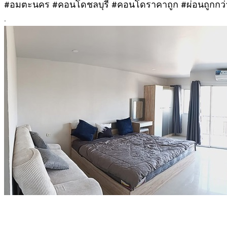
#อมตะนคร #คอนโดชลบุรี #คอนโดราคาถูก #ผ่อนถูกกว่
.