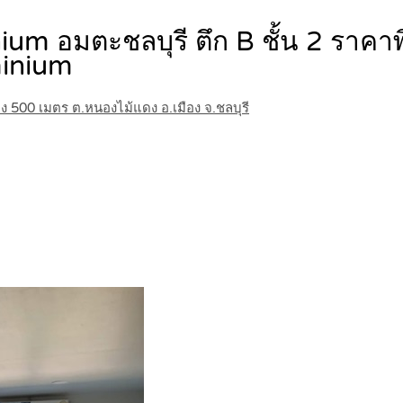
m อมตะชลบุรี ตึก B ชั้น 2 ราคา
inium
ยง 500 เมตร ต.หนองไม้แดง อ.เมือง จ.ชลบุรี