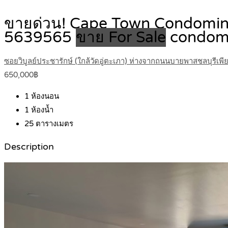
ขายด่วน! Cape Town Condominiu
5639565
ขาย For Sale
condom
ซอยวิบูลย์ประชารักษ์ (ใกล้วัดอู่ตะเภา) ห่างจากถนนบายพาสชลบุรีเพี
650,000฿
1
ห้องนอน
1
ห้องน้ำ
25
ตารางเมตร
Description