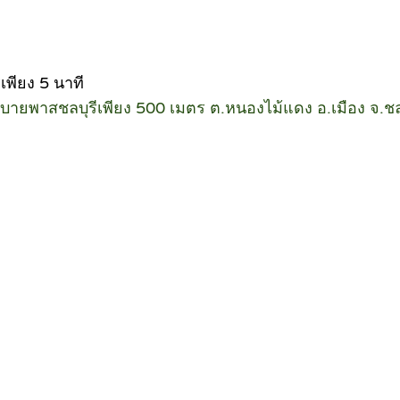
พียง 5 นาที
กถนนบายพาสชลบุรีเพียง 500 เมตร ต.หนองไม้แดง อ.เมือง จ.ชล