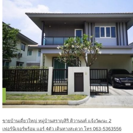
ขายบ้านเดี่ยวใหญ่ หมู่บ้านสราญสิริ ติวานนท์ แจ้งวัฒนะ 2
เฟอร์นิเจอร์พร้อม แอร์ 4ตัว เดินทางสะดวก โทร 063-5363556