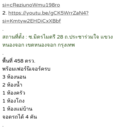
si=cReziunoWmu198ro
2.
https://youtu.be/gCK5WrrZaN4?
si=Kmtyw2EHDiCxXBbf
.
สถานที่ตััง : ซ.มิตรไมตรี 28 ถ.ประชาร่วมใจ แขวง
หนองจอก เขตหนองจอก กรุงเทพ
.
พื้นที่ 458 ตรว.
พร้อมเฟอร์นิเจอร์ครบ
3 ห้องนอน
2 ห้องน้ำ
1 ห้องครัว
1 ห้องโถง
1 ห้องแม่บ้าน
จอดรถได้ 4 คัน
.