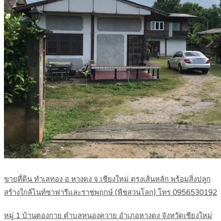
ขายที่ดิน ทำเลทอง อ.หางดง จ.เชียงใหม่ ตรงเส้นหลัก พร้อมสิ่งปลูก
สร้างใกล้ไนท์ซาฟารีและราชพฤกษ์ (พืชสวนโลก) โทร 0956530192
หมู่ 1 บ้านตองกาย ตำบลหนองควาย อำเภอหางดง จังหวัดเชียงใหม่