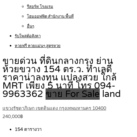
รีสอร์ท โรงแรม
โฮมออฟฟิต สำนักงาน พื้นที่
อื่นๆ
รับโพสต์อสังหา
หวยฟรี หวยแม่นๆ สูตรหวย
ขายด่วน ที่ดินกลางกรุง ย่าน
ห้วยขวาง 154 ตร.ว. ทำเลดี
ราคาน่าลงทุน แปลงสวย ใกล้
MRT เพียง 5 นาที โทร 094-
9963362
ขาย For Sale
land
แขวงรัชดาภิเษก เขตดินแดง กรุงเทพมหานคร 10400
240,000฿
154
ตารางวา