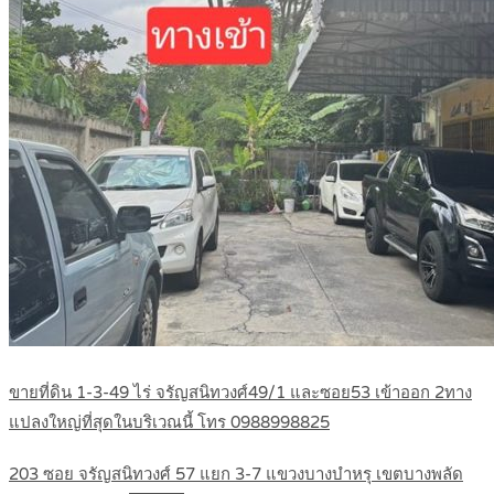
ขายที่ดิน 1-3-49 ไร่ จรัญสนิทวงศ์49/1 และซอย53 เข้าออก 2ทาง
แปลงใหญ่ที่สุดในบริเวณนี้ โทร 0988998825
203 ซอย จรัญสนิทวงศ์ 57 แยก 3-7 แขวงบางบำหรุ เขตบางพลัด