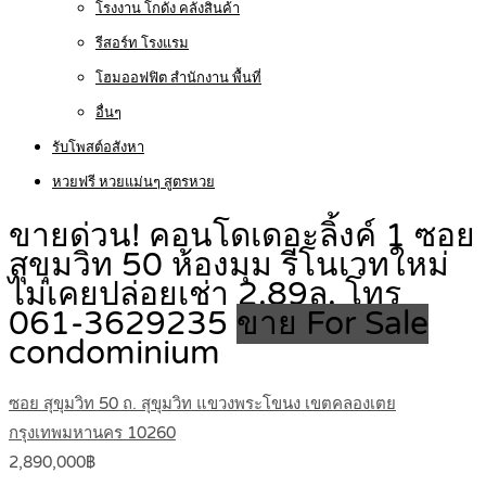
โรงงาน โกดัง คลังสินค้า
รีสอร์ท โรงแรม
โฮมออฟฟิต สำนักงาน พื้นที่
อื่นๆ
รับโพสต์อสังหา
หวยฟรี หวยแม่นๆ สูตรหวย
ขายด่วน! คอนโดเดอะลิ้งค์ 1 ซอย
สุขุมวิท 50 ห้องมุม รีโนเวทใหม่
ไม่เคยปล่อยเช่า 2.89ล. โทร
061-3629235
ขาย For Sale
condominium
ซอย สุขุมวิท 50 ถ. สุขุมวิท แขวงพระโขนง เขตคลองเตย
กรุงเทพมหานคร 10260
2,890,000฿