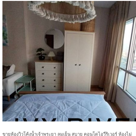
ขายห้องวิวโค้งน้ำเจ้าพระยา ลมเย็น สบาย คอนโดไอวี่ริเวอร์ ห้องไม่