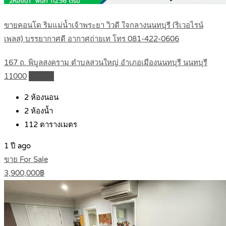
ขายคอนโด ริมแม่น้ำเจ้าพระยา วิวดี ใจกลางนนทบุรี (ริเวอไรน์
เพลส) บรรยากาศดี อากาศถ่ายเท โทร 081-422-0606
167 ถ. พิบูลสงคราม ตำบลสวนใหญ่ อำเภอเมืองนนทบุรี นนทบุรี
11000
Details
2
ห้องนอน
2
ห้องน้ำ
112
ตารางเมตร
1 ปี ago
ขาย For Sale
3,900,000฿