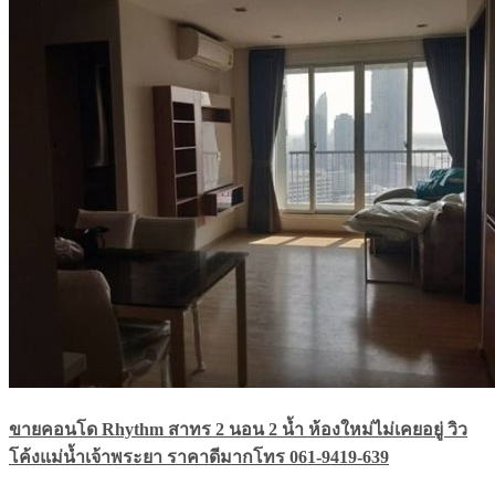
ขายคอนโด Rhythm สาทร 2 นอน 2 น้ำ ห้องใหม่ไม่เคยอยู่ วิว
โค้งแม่น้ำเจ้าพระยา ราคาดีมากโทร 061-9419-639