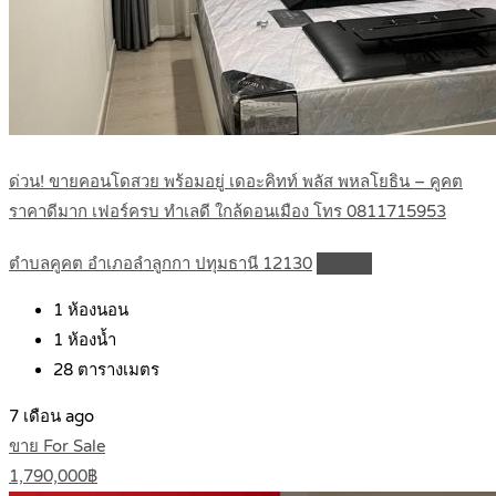
ด่วน! ขายคอนโดสวย พร้อมอยู่ เดอะคิทท์ พลัส พหลโยธิน – คูคต
ราคาดีมาก เฟอร์ครบ ทำเลดี ใกล้ดอนเมือง โทร 0811715953
ตำบลคูคต อำเภอลำลูกกา ปทุมธานี 12130
Details
1
ห้องนอน
1
ห้องน้ำ
28
ตารางเมตร
7 เดือน ago
ขาย For Sale
1,790,000฿