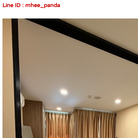
Line ID : mhee_panda