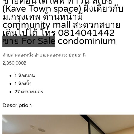
ขายคอนโด เคฟ ทาวน์ สเปซ
(Kave Town space) ฝั่งเดียวกับ
ม.กรุงเทพ ด้านหน้ามี
community mall สะดวกสบาย
เดินไปได้ โทร 0814041442
ขาย For Sale
condominium
ตำบล คลองหนึ่ง อำเภอคลองหลวง ปทุมธานี
2,350,000฿
1
ห้องนอน
1
ห้องน้ำ
27
ตารางเมตร
Description