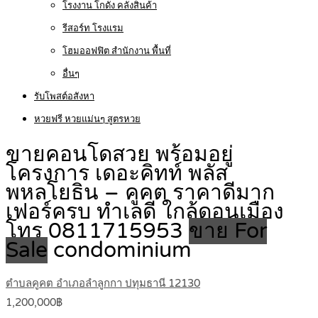
โรงงาน โกดัง คลังสินค้า
รีสอร์ท โรงแรม
โฮมออฟฟิต สำนักงาน พื้นที่
อื่นๆ
รับโพสต์อสังหา
หวยฟรี หวยแม่นๆ สูตรหวย
ขายคอนโดสวย พร้อมอยู่
โครงการ เดอะคิทท์ พลัส
พหลโยธิน – คูคต ราคาดีมาก
เฟอร์ครบ ทำเลดี ใกล้ดอนเมือง
โทร 0811715953
ขาย For
Sale
condominium
ตำบลคูคต อำเภอลำลูกกา ปทุมธานี 12130
1,200,000฿