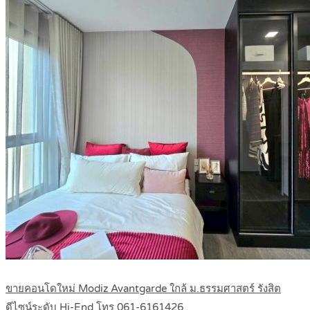
ขายคอนโดใหม่ Modiz Avantgarde ใกล้ ม.ธรรมศาสตร์ รังสิต
ดีไซน์ระดับ Hi-End โทร 061-6161426