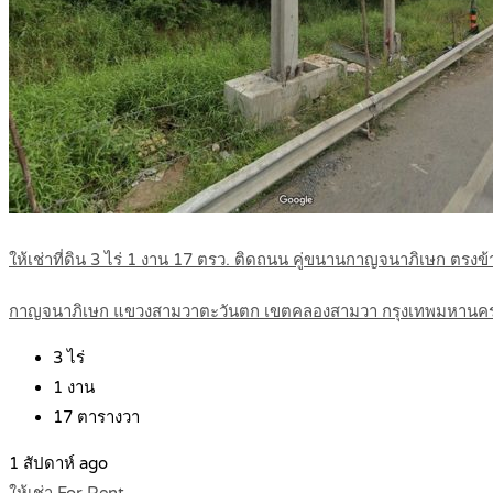
ให้เช่าที่ดิน 3 ไร่ 1 งาน 17 ตรว. ติดถนน คู่ขนานกาญจนาภิเษก ต
กาญจนาภิเษก แขวงสามวาตะวันตก เขตคลองสามวา กรุงเทพมหานค
3
ไร่
1
งาน
17
ตารางวา
1 สัปดาห์ ago
ให้เช่า For Rent