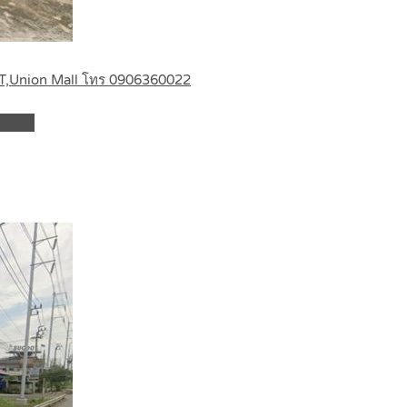
MRT,Union Mall โทร 0906360022
etails